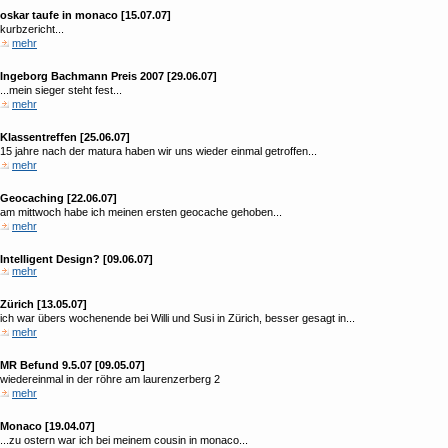
oskar taufe in monaco [15.07.07]
kurbzericht...
mehr
Ingeborg Bachmann Preis 2007 [29.06.07]
...mein sieger steht fest...
mehr
Klassentreffen [25.06.07]
15 jahre nach der matura haben wir uns wieder einmal getroffen...
mehr
Geocaching [22.06.07]
am mittwoch habe ich meinen ersten geocache gehoben...
mehr
Intelligent Design? [09.06.07]
mehr
Zürich [13.05.07]
ich war übers wochenende bei Willi und Susi in Zürich, besser gesagt in...
mehr
MR Befund 9.5.07 [09.05.07]
wiedereinmal in der röhre am laurenzerberg 2
mehr
Monaco [19.04.07]
...zu ostern war ich bei meinem cousin in monaco...