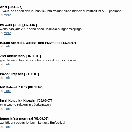
AKH [19.11.07]
...weils so schön dort ist hat Alex mal wieder einen kleinen Aufenthalt im AKH gebucht.
mehr
Es wäre ja fad [14.11.07]
wenn das jahr 2007 ohne böse überraschungen verginge...
mehr
Harald Schmidt, Ödipus und Playmobil [18.09.07]
mehr
2nd Anniversary [16.09.07]
gratulationen bitte an die übliche email-adresse. danke.
mehr
Pavlo Simpson [23.08.07]
mehr
MR Befund 7.8.07 [08.08.07]
mehr
Insel Korcula - Kroatien [03.08.07]
eine woche relaxen in süddalmatien
mehr
fantasiafest montreal [02.08.07]
auf bösem boden lief beim fantasia filmfestival
mehr