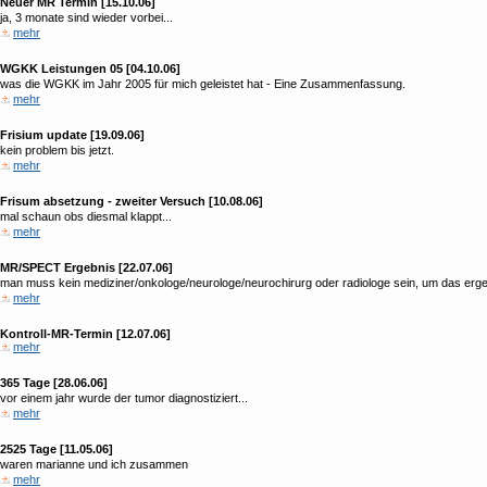
Neuer MR Termin [15.10.06]
ja, 3 monate sind wieder vorbei...
mehr
WGKK Leistungen 05 [04.10.06]
was die WGKK im Jahr 2005 für mich geleistet hat - Eine Zusammenfassung.
mehr
Frisium update [19.09.06]
kein problem bis jetzt.
mehr
Frisum absetzung - zweiter Versuch [10.08.06]
mal schaun obs diesmal klappt...
mehr
MR/SPECT Ergebnis [22.07.06]
man muss kein mediziner/onkologe/neurologe/neurochirurg oder radiologe sein, um das erge
mehr
Kontroll-MR-Termin [12.07.06]
mehr
365 Tage [28.06.06]
vor einem jahr wurde der tumor diagnostiziert...
mehr
2525 Tage [11.05.06]
waren marianne und ich zusammen
mehr