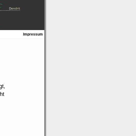
Impressum
t,
ht
.