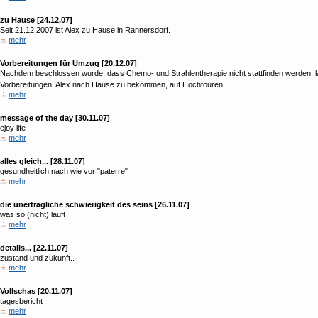
zu Hause [24.12.07]
Seit 21.12.2007 ist Alex zu Hause in Rannersdorf.
mehr
Vorbereitungen für Umzug [20.12.07]
Nachdem beschlossen wurde, dass Chemo- und Strahlentherapie nicht stattfinden werden, l
Vorbereitungen, Alex nach Hause zu bekommen, auf Hochtouren.
mehr
message of the day [30.11.07]
ejoy life
mehr
alles gleich... [28.11.07]
gesundheitlich nach wie vor "paterre"
mehr
die unerträgliche schwierigkeit des seins [26.11.07]
was so (nicht) läuft
mehr
details... [22.11.07]
zustand und zukunft..
mehr
Vollschas [20.11.07]
tagesbericht
mehr