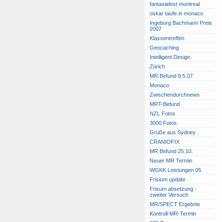
fantasiafest montreal
oskar taufe in monaco
Ingeborg Bachmann Preis
2007
Klassentreffen
Geocaching
Intelligent Design
Zürich
MR Befund 9.5.07
Monaco
Zwischendurchnews
MRT-Befund
NZL Fotos
3000 Fotos
Grüße aus Sydney
CRANIOFIX
MR Befund 25.10.
Neuer MR Termin
WGKK Leistungen 05
Frisium update
Frisum absetzung -
zweiter Versuch
MR/SPECT Ergebnis
Kontroll-MR-Termin