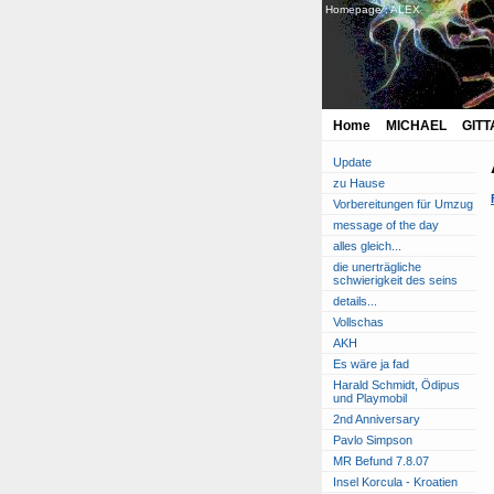
Homepage :
ALEX
Home
MICHAEL
GITT
Update
zu Hause
Vorbereitungen für Umzug
message of the day
alles gleich...
die unerträgliche
schwierigkeit des seins
details...
Vollschas
AKH
Es wäre ja fad
Harald Schmidt, Ödipus
und Playmobil
2nd Anniversary
Pavlo Simpson
MR Befund 7.8.07
Insel Korcula - Kroatien